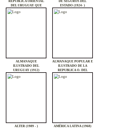
REPÚBLICA ORIENTAL
DE SEGUROS DEL
DEL URUGUAY QUE
ESTADO (1924- )
PUBLICA ANUALMENTE
LA LIBRERÍA DE D. JAIME
HERNÁNDEZ (1863-1867)
ALMANAQUE
ALMANAQUE POPULAR E
ILUSTRADO DEL
ILUSTRADO DE LA
URUGUAY (1912)
REPUBLICA O. DEL
URUGUAY PARA EL AÑO
1862 (1862)
ALTER (1989 - )
AMÉRICA LATINA (1968)