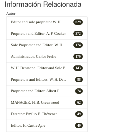
Información Relacionada
Autor
Editor and sole proprietor W. H. ...
629
Proprietor and Editor: A. F. Coaker
272
Sole Proprietor and Editor: W. H....
174
Administrador: Carlos Freire
170
W. H. Denstone: Editor and Sole P...
143
Proprietors and Editors: W. H. De...
88
Proprietor and Editor: Albert F. ...
74
MANAGER: H. B. Greenwood
62
Director: Emilio E. Thévenet
49
Editor: H. Castle Ayre
49