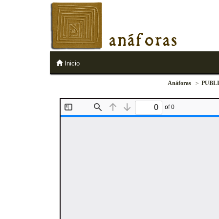
anáforas
Inicio
Anáforas
PUBL