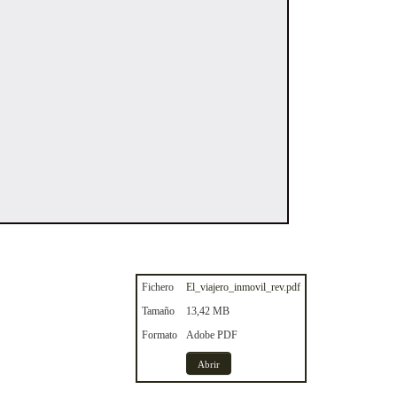
Fichero
El_viajero_inmovil_rev.pdf
Tamaño
13,42 MB
Formato
Adobe PDF
Abrir