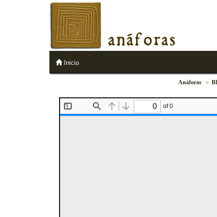
anáforas
Inicio
Anáforas
B