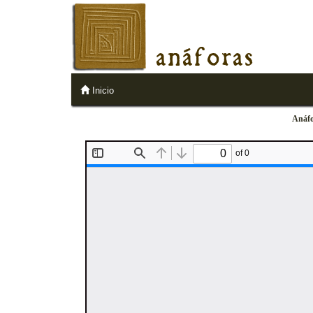
anáforas
Inicio
Anáfo