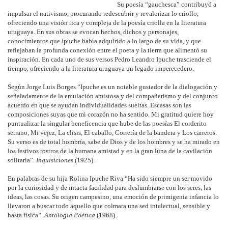
Su poesía “gauchesca” contribuyó a
impulsar el nativismo, procurando redescubrir y revalorizar lo criollo,
ofreciendo una visión rica y compleja de la poesía criolla en la literatura
uruguaya. En sus obras se evocan hechos, dichos y personajes,
conocimientos que Ipuche había adquirido a lo largo de su vida, y que
reflejaban la profunda conexión entre el poeta y la tierra que alimentó su
inspiración. En cada uno de sus versos Pedro Leandro Ipuche trasciende el
tiempo, ofreciendo a la literatura uruguaya un legado imperecedero.
Según Jorge Luis Borges “Ipuche es un notable gustador de la dialogación y
señaladamente de la emulación amistosa y del compañerismo y del conjunto
acuerdo en que se ayudan individualidades sueltas. Escasas son las
composiciones suyas que mi corazón no ha sentido. Mi gratitud quiere hoy
puntualizar la singular beneficencia que hube de las poesías El corderito
serrano, Mi vejez, La clisis, El caballo, Correría de la bandera y Los carreros.
Su verso es de total hombría, sabe de Dios y de los hombres y se ha mirado en
los festivos rostros de la humana amistad y en la gran luna de la cavilación
solitaria”.
Inquisiciones
(1925).
En palabras de su hija Rolina Ipuche Riva “Ha sido siempre un ser movido
por la curiosidad y de intacta facilidad para deslumbrarse con los seres, las
ideas, las cosas. Su origen campesino, una emoción de primigenia infancia lo
llevaron a buscar todo aquello que colmara una sed intelectual, sensible y
hasta física”.
Antología Poética
(1968).