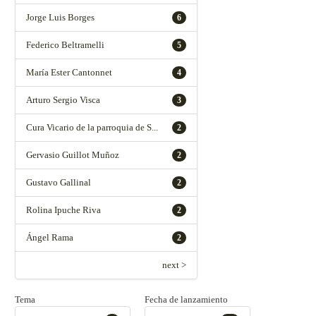
Jorge Luis Borges
6
Federico Beltramelli
5
María Ester Cantonnet
4
Arturo Sergio Visca
3
Cura Vicario de la parroquia de S...
2
Gervasio Guillot Muñoz
2
Gustavo Gallinal
2
Rolina Ipuche Riva
2
Ángel Rama
2
next >
Tema
Fecha de lanzamiento