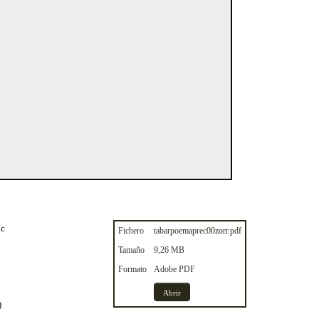
ac
Fichero
tabarpoemaprec00zorr.pdf
Tamaño
9,26 MB
Formato
Adobe PDF
Abrir
)