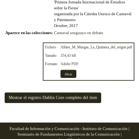
'Primera Jornada Internacional de Estudios
sobre la Fiesta'
organizada por la Cátedra Unesco de Carnaval
y Patrimonio
Octubre, 2017
Aparece en las colecciones:
Carnaval uruguayo en debate
Fichero
Alfaro_M_Murgas_La_Quimera_del_origen.pdf
Tamaño
354,43 kB
Formato
Adobe PDF
Abrir
Mostrar el registro Dublin Core completo del ítem
Facultad de Información y Comunicación - Instituto de Comunicación |
Seminario de Fundamentos Lingüísticos de la Comunicación |