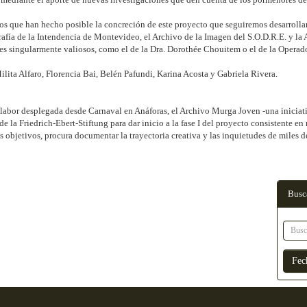
zos que han hecho posible la concreción de este proyecto que seguiremos desarrolla
rafía de la Intendencia de Montevideo, el Archivo de la Imagen del S.O.D.R.E. y 
res singularmente valiosos, como el de la Dra. Dorothée Chouitem o el de la Operad
Milita Alfaro, Florencia Bai, Belén Pafundi, Karina Acosta y Gabriela Rivera.
labor desplegada desde Carnaval en Anáforas, el Archivo Murga Joven -una inicia
la Friedrich-Ebert-Stiftung para dar inicio a la fase I del proyecto consistente en
s objetivos, procura documentar la trayectoria creativa y las inquietudes de miles
Busc