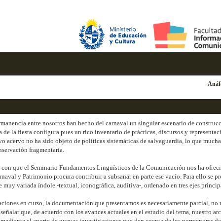
Anáf
rmanencia entre nosotros han hecho del carnaval un singular escenario de construcc
 la fiesta configura pues un rico inventario de prácticas, discursos y representac
vo acervo no ha sido objeto de políticas sistemáticas de salvaguardia, lo que mucha
nservación fragmentaria.
d con que el Seminario Fundamentos Lingüísticos de la Comunicación nos ha ofrecido
al y Patrimonio procura contribuir a subsanar en parte ese vacío. Para ello se pro
e muy variada índole -textual, iconográfica, auditiva-, ordenado en tres ejes princ
aciones en curso, la documentación que presentamos es necesariamente parcial, no 
señalar que, de acuerdo con los avances actuales en el estudio del tema, nuestro ar
mediante el aporte de nuevas investigaciones que den cuenta de los pormenores de l