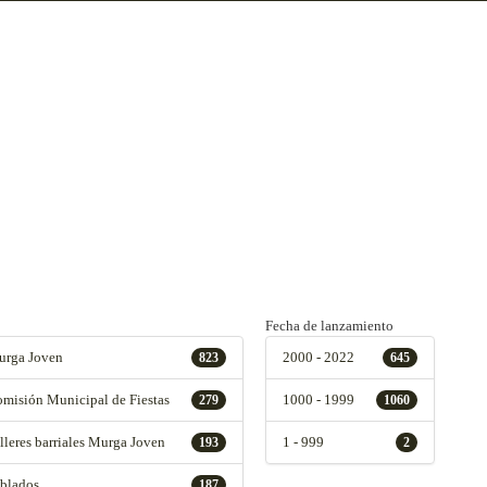
Fecha de lanzamiento
rga Joven
2000 - 2022
823
645
misión Municipal de Fiestas
1000 - 1999
279
1060
lleres barriales Murga Joven
1 - 999
193
2
blados
187