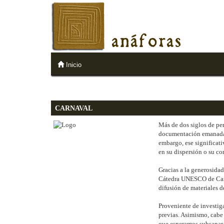
anáforas
Inicio
CARNAVAL
Más de dos siglos de pe
documentación emanada de
embargo, ese significati
en su dispersión o su co
Gracias a la generosida
Cátedra UNESCO de Carnav
difusión de materiales d
Proveniente de investig
previas. Asimismo, cabe 
que esperamos subsanar 