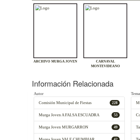
ARCHIVO MURGA JOVEN
CARNAVAL
MONTEVIDEANO
Información Relacionada
Autor
Tema
Comisión Municipal de Fiestas
Mu
228
Murga Joven A FALSA ESCUADRA
Co
53
Murga Joven MURGARRON
Ta
49
Murga Joven VALE CHUMBIAR
Ta
42