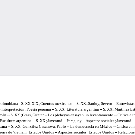
olombiana - S. XX-XIX.;Cuentos mexicanos -- S. XX.;Sarduy, Severo -- Entrevistas.;
 interpretación.;Poesía peruana -- S. XX.;Literatura argentina -- S. XX.;Martínez Estr
emán -- S. XX.;Grass, Günter -- Los plebeyos ensayan un levantamiento -- Crítica e in
;Escultura argentina -- S. XX.;Juventud -- Paraguay -- Aspectos sociales.;Juventud --
icana -- S. XX.;González Casanova, Pablo -- La democracia en México -- Crítica e i
a de Vietnam.;Estados Unidos -- Aspectos sociales.;Estados Unidos -- Relaciones