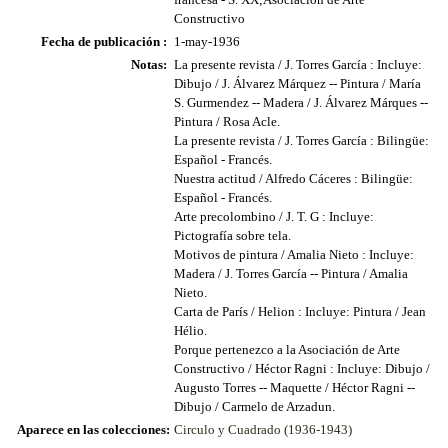
Constructivo
Fecha de publicación :
1-may-1936
Notas:
La presente revista / J. Torres García : Incluye:
Dibujo / J. Álvarez Márquez -- Pintura / María
S. Gurmendez -- Madera / J. Álvarez Márques --
Pintura / Rosa Acle.
La presente revista / J. Torres García : Bilingüe:
Español - Francés.
Nuestra actitud / Alfredo Cáceres : Bilingüe:
Español - Francés.
Arte precolombino / J. T. G : Incluye:
Pictografía sobre tela.
Motivos de pintura / Amalia Nieto : Incluye:
Madera / J. Torres García -- Pintura / Amalia
Nieto.
Carta de París / Helion : Incluye: Pintura / Jean
Hélio.
Porque pertenezco a la Asociación de Arte
Constructivo / Héctor Ragni : Incluye: Dibujo /
Augusto Torres -- Maquette / Héctor Ragni --
Dibujo / Carmelo de Arzadun.
Aparece en las colecciones:
Circulo y Cuadrado (1936-1943)