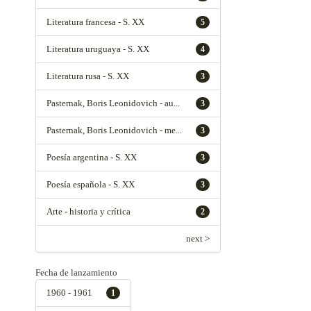
Literatura francesa - S. XX
5
Literatura uruguaya - S. XX
4
Literatura rusa - S. XX
3
Pasternak, Boris Leonidovich - au...
3
Pasternak, Boris Leonidovich - me...
3
Poesía argentina - S. XX
3
Poesía española - S. XX
3
Arte - historia y crítica
2
next >
Fecha de lanzamiento
1960 - 1961
1