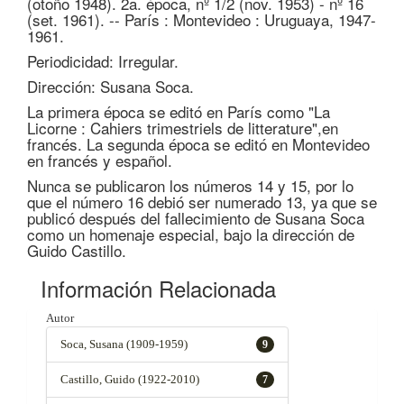
(otoño 1948). 2a. época, nº 1/2 (nov. 1953) - nº 16
(set. 1961). -- París : Montevideo : Uruguaya, 1947-
1961.
Periodicidad: Irregular.
Dirección: Susana Soca.
La primera época se editó en París como "La
Licorne : Cahiers trimestriels de litterature",en
francés. La segunda época se editó en Montevideo
en francés y español.
Nunca se publicaron los números 14 y 15, por lo
que el número 16 debió ser numerado 13, ya que se
publicó después del fallecimiento de Susana Soca
como un homenaje especial, bajo la dirección de
Guido Castillo.
Información Relacionada
Autor
Soca, Susana (1909-1959)
9
Castillo, Guido (1922-2010)
7