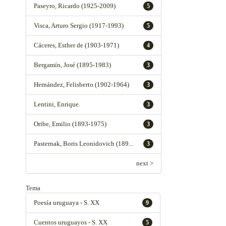
Paseyro, Ricardo (1925-2009)
5
Visca, Arturo Sergio (1917-1993)
5
Cáceres, Esther de (1903-1971)
4
Bergamín, José (1895-1983)
3
Hernández, Felisberto (1902-1964)
3
Lentini, Enrique.
3
Oribe, Emilio (1893-1975)
3
Pasternak, Boris Leonidovich (189...
3
next >
Tema
Poesía uruguaya - S. XX
9
Cuentos uruguayos - S. XX
5