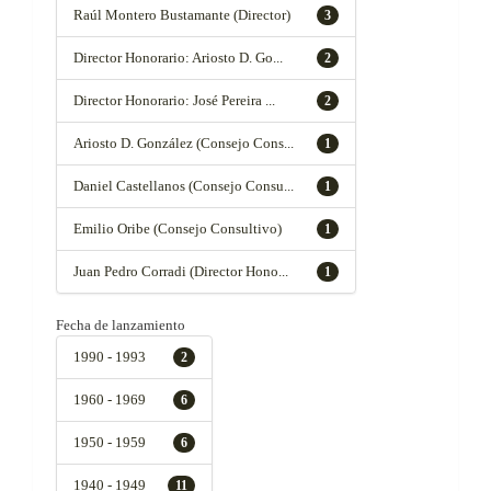
Raúl Montero Bustamante (Director)
3
Director Honorario: Ariosto D. Go...
2
Director Honorario: José Pereira ...
2
Ariosto D. González (Consejo Cons...
1
Daniel Castellanos (Consejo Consu...
1
Emilio Oribe (Consejo Consultivo)
1
Juan Pedro Corradi (Director Hono...
1
Fecha de lanzamiento
1990 - 1993
2
1960 - 1969
6
1950 - 1959
6
1940 - 1949
11