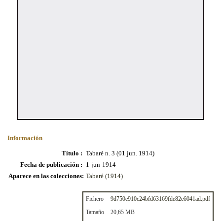
Información
Título :
Tabaré n. 3 (01 jun. 1914)
Fecha de publicación :
1-jun-1914
Aparece en las colecciones:
Tabaré (1914)
Fichero
9d750e910c24bfd63169fde82e6041ad.pdf
Tamaño
20,65 MB