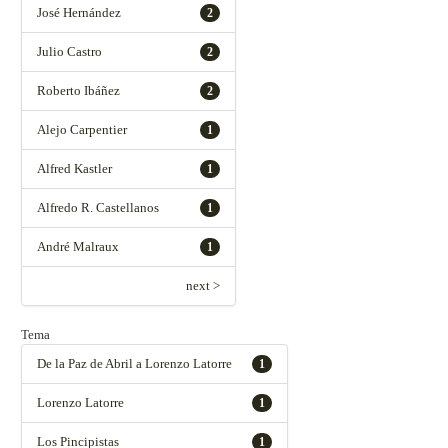
José Hernández
2
Julio Castro
2
Roberto Ibáñez
2
Alejo Carpentier
1
Alfred Kastler
1
Alfredo R. Castellanos
1
André Malraux
1
next >
Tema
De la Paz de Abril a Lorenzo Latorre
1
Lorenzo Latorre
1
Los Pincipistas
1