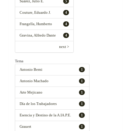
Suárez, Julio E.
5
Couture, Eduardo J.
4
Frangella, Humberto
4
Gravina, Alfredo Dante
4
next >
Tema
Antonio Berni
1
Antonio Machado
1
Arte Mejicano
1
Día de los Trabajadores
1
Esencia y Destino de la A.IA.P.E.
1
Grauert
1