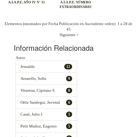
A.I.A.P.E. AÑO IV N° 31
A.I.A.P.E. NÚMERO
EXTRAORDINARIO
Elementos (mostrados por Fecha Publicación en Ascendente orden): 1 a 28 de
45
Siguiente >
Información Relacionada
Autor
Jesualdo
12
Arzarello, Sofía
9
Vitureira, Cipriano S.
8
Ortíz Saralegui, Juvenal
6
Casal, Julio J.
5
Petit Muñoz, Eugenio
5