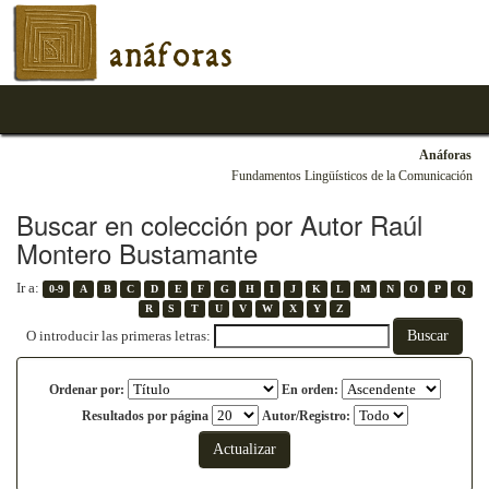
anáforas
Anáforas
Fundamentos Lingüísticos de la Comunicación
Buscar en colección por Autor Raúl
Montero Bustamante
Ir a:
0-9
A
B
C
D
E
F
G
H
I
J
K
L
M
N
O
P
Q
R
S
T
U
V
W
X
Y
Z
O introducir las primeras letras:
Ordenar por:
En orden:
Resultados por página
Autor/Registro: