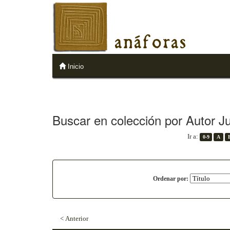
anáforas
Inicio
Buscar en colección por Autor Ju
Ir a:
0-9
A
Ordenar por:
< Anterior