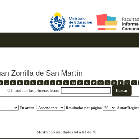
an Zorrilla de San Martín
B
C
D
E
F
G
H
I
J
K
L
M
N
O
P
Q
R
S
T
U
V
O introducir las primeras letras:
En orden:
Resultados por página
Autor/Registr
Mostrando resultados 44 a 63 de 70