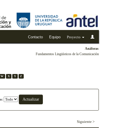
Contacto
Equipo
Proyecto
Anáforas
Fundamentos Lingüísticos de la Comunicación
W
X
Y
Z
o:
Siguiente >