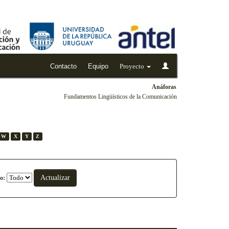
Contacto
Equipo
Proyecto
Anáforas
Fundamentos Lingüísticos de la Comunicación
W
X
Y
Z
o: