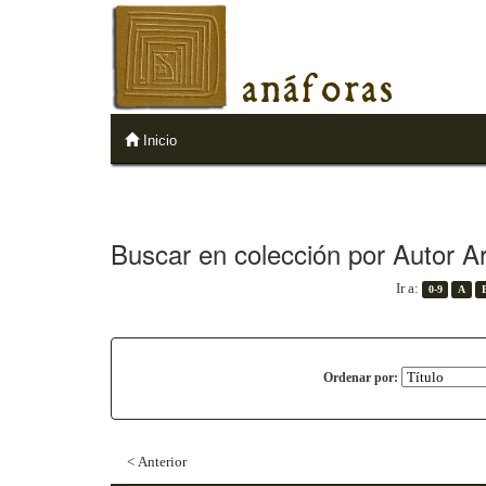
anáforas
Inicio
Buscar en colección por Autor A
Ir a:
0-9
A
Ordenar por:
< Anterior