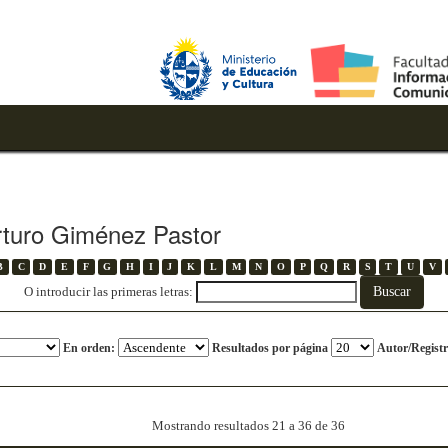
rturo Giménez Pastor
B
C
D
E
F
G
H
I
J
K
L
M
N
O
P
Q
R
S
T
U
V
O introducir las primeras letras:
En orden:
Resultados por página
Autor/Registr
Mostrando resultados 21 a 36 de 36